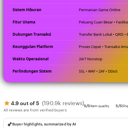
Sistem Hiburan
Permainan Game Online
Fitur Utama
Peluang Cuan Besar • Fasilit
Dukungan Transaksi
Transfer Bank Lokal • QRIS • E
Keunggulan Platform
Proses Cepat • Transaksi Ama
Waktu Operasional
24/7 Nonstop
Perlindungan Sistem
SSL • WAF • 2AF • DDoS
(190.9k reviews)
4.9 out of 5
5/5
5/5
Item quality
Shi
All reviews are from verified buyers
Buyer highlights, summarized by AI