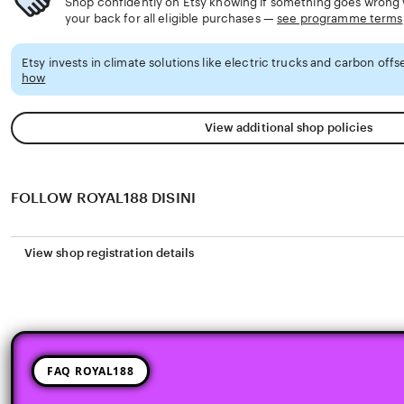
Shop confidently on Etsy knowing if something goes wrong w
your back for all eligible purchases —
see programme terms
Etsy invests in climate solutions like electric trucks and carbon offs
how
View additional shop policies
FOLLOW ROYAL188 DISINI
View shop registration details
FAQ ROYAL188