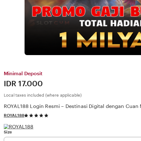
Minimal Deposit
Price:
IDR 17.000
Local taxes included (where applicable)
ROYAL188 Login Resmi – Destinasi Digital dengan Cuan
5
ROYAL188
out
of
5
Size
stars