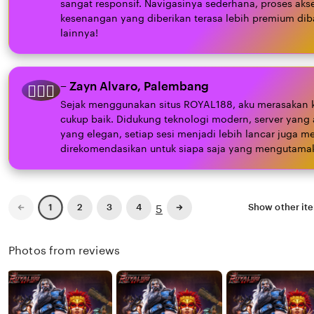
sangat responsif. Navigasinya sederhana, proses akse
kesenangan yang diberikan terasa lebih premium dib
lainnya!
– Zayn Alvaro, Palembang
🙋🏻‍♂️
Sejak menggunakan situs ROYAL188, aku merasakan ku
cukup baik. Didukung teknologi modern, server yang 
yang elegan, setiap sesi menjadi lebih lancar juga 
direkomendasikan untuk siapa saja yang mengutam
Previous
Next
2
3
4
Show other it
1
5
page
page
Photos from reviews